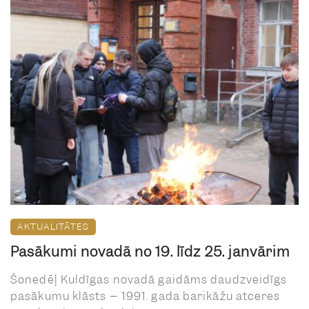
AKTUALITĀTES
Pasākumi novadā no 19. līdz 25. janvārim
Šonedēļ Kuldīgas novadā gaidāms daudzveidīgs
pasākumu klāsts – 1991. gada barikāžu atceres