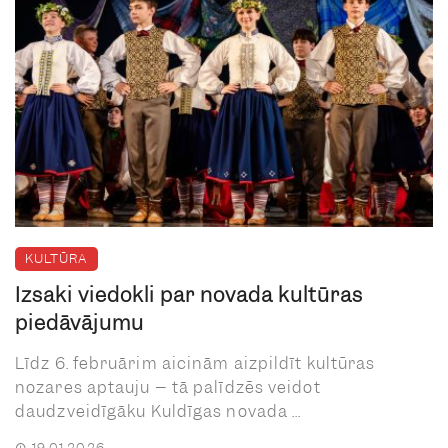
KULTŪRA
Izsaki viedokli par novada kultūras
piedāvājumu
Līdz 6. februārim aicinām aizpildīt kultūras
nozares aptauju – tā palīdzēs veidot
daudzveidīgāku Kuldīgas novada ...
19.01.2026