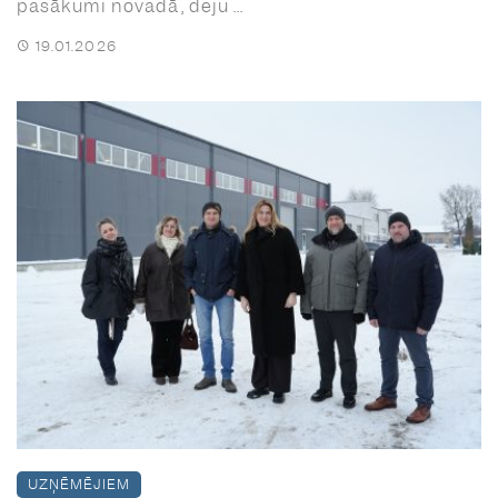
pasākumi novadā, deju ...
19.01.2026
UZŅĒMĒJIEM