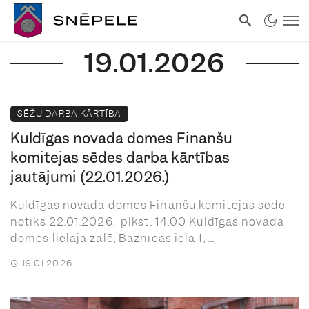
19.01.2026
SĒŽU DARBA KĀRTĪBA
Kuldīgas novada domes Finanšu
komitejas sēdes darba kārtības
jautājumi (22.01.2026.)
Kuldīgas novada domes Finanšu komitejas sēde
notiks 22.01.2026. plkst. 14.00 Kuldīgas novada
domes lielajā zālē, Baznīcas ielā 1, ...
19.01.2026