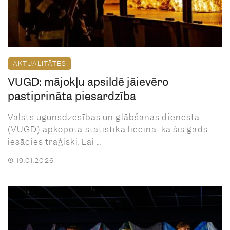
AKTUALITĀTES
VUGD: mājokļu apsildē jāievēro
pastiprināta piesardzība
Valsts ugunsdzēsības un glābšanas dienesta
(VUGD) apkopotā statistika liecina, ka šis gads
iesācies traģiski. Lai ...
19.01.2026