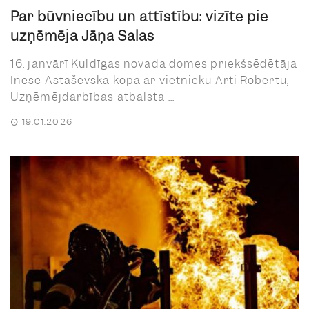
Par būvniecību un attīstību: vizīte pie
uzņēmēja Jāņa Salas
16. janvārī Kuldīgas novada domes priekšsēdētāja
Inese Astaševska kopā ar vietnieku Arti Robertu,
Uzņēmējdarbības atbalsta ...
19.01.2026