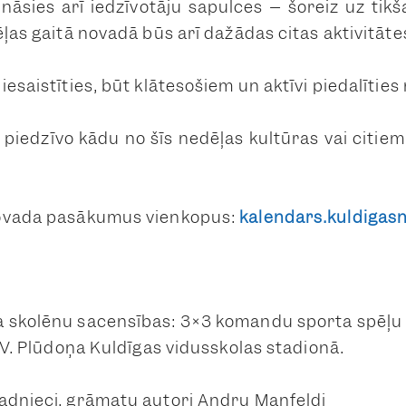
nāsies arī iedzīvotāju sapulces – šoreiz uz tikš
ēļas gaitā novadā būs arī dažādas citas aktivitāte
iesaistīties, būt klātesošiem un aktīvi piedalīties
n piedzīvo kādu no šīs nedēļas kultūras vai citi
novada pasākumus vienkopus:
kalendars.kuldigasn
a skolēnu sacensības: 3×3 komandu sporta spēļu
| V. Plūdoņa Kuldīgas vidusskolas stadionā.
adnieci, grāmatu autori Andru Manfeldi