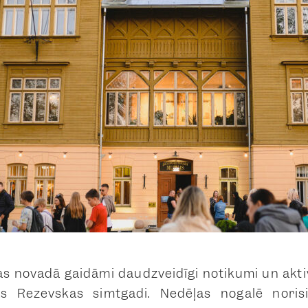
s novadā gaidāmi daudzveidīgi notikumi un aktiv
jas Rezevskas simtgadi. Nedēļas nogalē nori