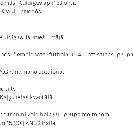
eriāls ”Kuldīgas apļi” 3.kārta
| Krauļu priedēs.
| Kuldīgas Jauniešu mājā.
tnes čempionāts futbolā U14 attīstības grup
 | A.Grundmaņa stadionā.
ncerts
|Kaļķu ielas kvartālā.
ses treniņi volejbolā U15 grupā meitenēm
un 15.00 | KNSS hallē.