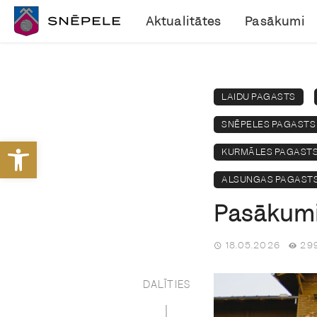
Aktualitātes
Pasākumi
LAIDU PAGASTS
SNĒPELES PAGASTS
Open toolbar
KURMĀLES PAGAST
ALSUNGAS PAGAST
Pasākumi 
18.05.2026
299
DALĪTIES