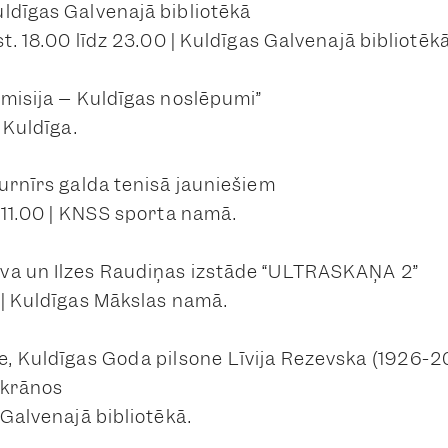
ldīgas Galvenajā bibliotēkā
st. 18.00 līdz 23.00 | Kuldīgas Galvenajā bibliotēkā
 misija – Kuldīgas noslēpumi”
| Kuldīga.
turnīrs galda tenisā jauniešiem
 11.00 | KNSS sporta namā.
va un Ilzes Raudiņas izstāde “ULTRASKAŅA 2”
 | Kuldīgas Mākslas namā.
ce, Kuldīgas Goda pilsone Līvija Rezevska (1926-
ekrānos
 Galvenajā bibliotēkā.