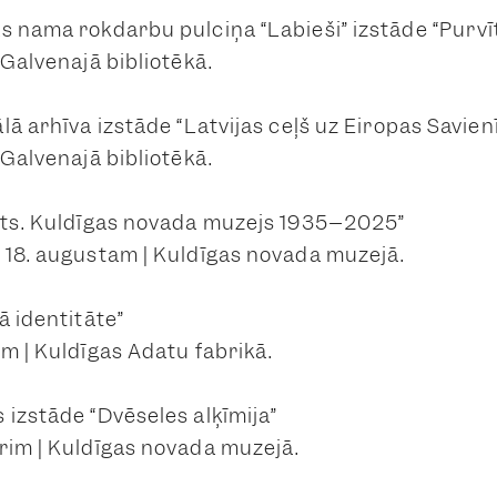
s nama rokdarbu pulciņa “Labieši” izstāde “Purv
 Galvenajā bibliotēkā.
ālā arhīva izstāde “Latvijas ceļš uz Eiropas Savi
 Galvenajā bibliotēkā.
āts. Kuldīgas novada muzejs 1935–2025”
 18. augustam | Kuldīgas novada muzejā.
ā identitāte”
m | Kuldīgas Adatu fabrikā.
 izstāde “Dvēseles alķīmija”
rim | Kuldīgas novada muzejā.