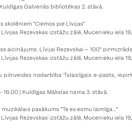
| Kuldīgas Galvenās bibliotēkas 2. stāvā.
s skolēniem “Ciemos pie Līvijas”
| Līvijas Rezevskas izstāžu zālē, Mucenieku iela 19
ss aicinājums. Līvijai Rezevskai – 100” pirmizrād
| Līvijas Rezevskas izstāžu zālē, Mucenieku iela 19
 pilnveides nodarbība “Īslaicīgais e-pasts, iepir
– 16.00 | Kuldīgas Mākslas nama 3. stāvā.
 muzikālais pasākums “Te es esmu laimīga…”
| Līvijas Rezevskas izstāžu zālē, Mucenieku iela 19