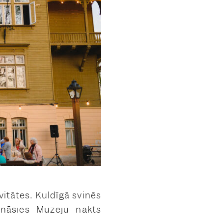
itātes. Kuldīgā svinēs
sināsies Muzeju nakts