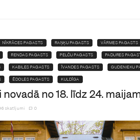
NĪKRĀCES PAGASTS
RAŅĶU PAGASTS
VĀRMES PAGASTS
RENDAS PAGASTS
PELČU PAGASTS
PADURES PAGAS
S
KABILES PAGASTS
ĪVANDES PAGASTS
GUDENIEKU P
S
ĒDOLES PAGASTS
KULDĪGA
novadā no 18. līdz 24. maija
6 skatījumi
0