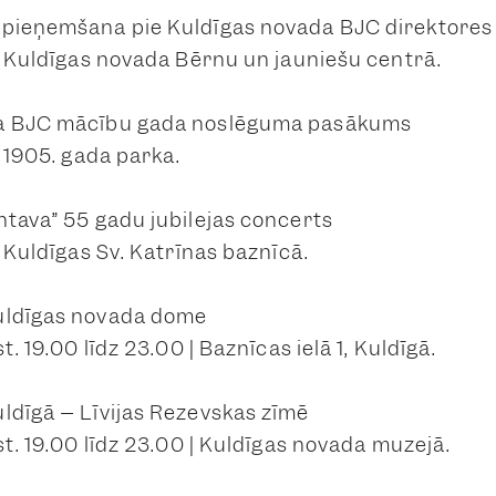
 pieņemšana pie Kuldīgas novada BJC direktores
 | Kuldīgas novada Bērnu un jauniešu centrā.
a BJC mācību gada noslēguma pasākums
| 1905. gada parka.
ntava” 55 gadu jubilejas concerts
| Kuldīgas Sv. Katrīnas baznīcā.
uldīgas novada dome
t. 19.00 līdz 23.00 | Baznīcas ielā 1, Kuldīgā.
ldīgā – Līvijas Rezevskas zīmē
st. 19.00 līdz 23.00 | Kuldīgas novada muzejā.