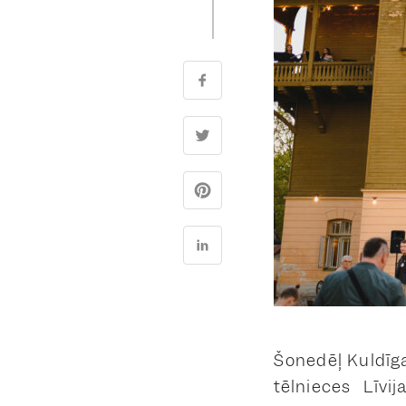
Šonedēļ Kuldīga
tēlnieces Līvi