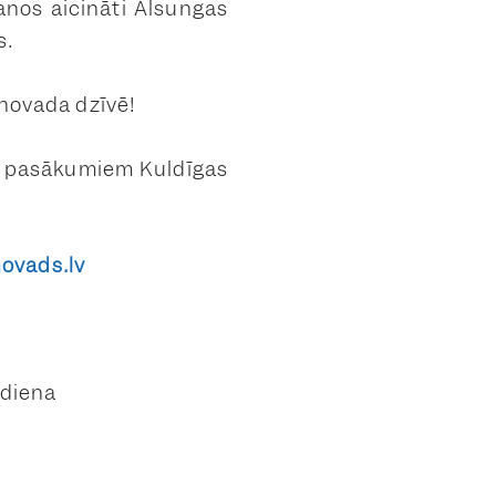
anos aicināti Alsungas
s.
 novada dzīvē!
em pasākumiem Kuldīgas
ovads.lv
 diena