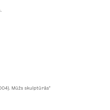
.
2004). Mūžs skulptūrās”