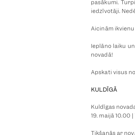
pasākumi. Turpi
iedzīvotāji. Ned
Aicinām ikvienu 
Ieplāno laiku u
novadā!
Apskati visus 
KULDĪGĀ
Kuldīgas novad
19. maijā 10.00 
Tikšanās ar nov